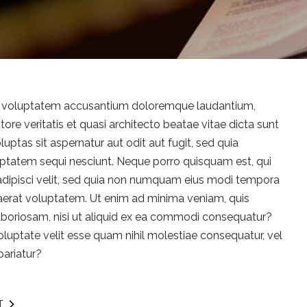
 sit voluptatem accusantium doloremque laudantium,
ore veritatis et quasi architecto beatae vitae dicta sunt
tas sit aspernatur aut odit aut fugit, sed quia
ptatem sequi nesciunt. Neque porro quisquam est, qui
 adipisci velit, sed quia non numquam eius modi tempora
aerat voluptatem. Ut enim ad minima veniam, quis
aboriosam, nisi ut aliquid ex ea commodi consequatur?
oluptate velit esse quam nihil molestiae consequatur, vel
pariatur?
T