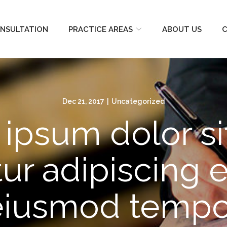
NSULTATION
PRACTICE AREAS
ABOUT US
C
Dec 21, 2017
|
Uncategorized
ipsum dolor si
r adipiscing e
eiusmod tempo