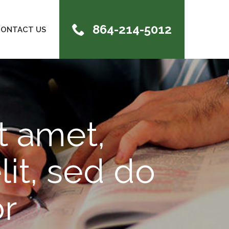
864-214-5012
ONTACT US
t amet,
lit, sed do
r