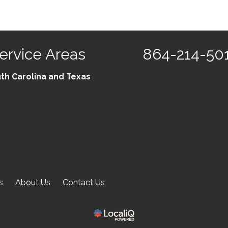
ervice Areas
864-214-50
th Carolina and Texas
s
About Us
Contact Us